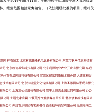
立于2016年08月11日，注册地位于盐城市亭湖区青墩镇龙
东林。经营范围包括家禽销售。（依法须经批准的项目，经相关
电影网
碎石加工
北京林茂骏峰机电设备有限公司
东莞市驭网信息科技有
公司
北京凯达基业科技有限公司
北京利源鸿业农业开发有限公司
车吧
苏州市春晨网络科技有限公司
官渡区郁泫网络技术服务部
大连嘉和影
息技术有限公司
北京法研堂文化传媒有限公司
上海圣添园林景观有限公
有限公司
上海三仙担服饰有限公司
安平县博杰金属丝网有限公司
办公
有限公司
主题之家官网
宁夏照兮文化传媒有限公司
北京敏鹏科技有限公
有限公司
开封市示范区有客来餐馆
自贡航坤商贸有限公司
温州浙南二