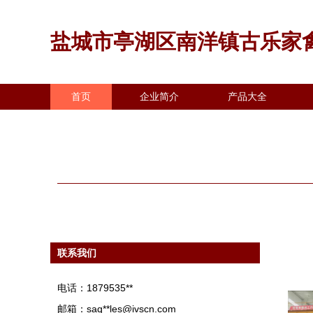
盐城市亭湖区南洋镇古乐家
首页
企业简介
产品大全
联系我们
电话：1879535**
邮箱：saq**
les@ivscn.com