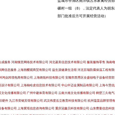
盐城市亭湖区南洋镇古乐家禽经营部成
碾村一组 （8），法定代表人为胡
部门批准后方可开展经营活动）
集成服务
河南惬意网络技术有限公司
河北菱美信息技术有限公司
服装服饰零售
海南
联网信息服务
上海朔樱观商贸有限公司
益生源健康生活馆
河北百瑞防腐保温工程有限
州鸿业跨境电商有限公司
上海炳瓴科技有限公司
安顺市西秀区全盛创电子设备经营部
筑设计有限公司
上海柚哈皮信息技术有限公司
中山中迈金属制品有限公司
上海今慧信
英文化传播有限公司
广州中建体育有限公司
云南大格文化传播有限公司
鹤壁三久电气
软硬件
九江市奕铭宾馆有限公司
武汉伟度岳立教育科技有限公司
杭州蔻棠品牌管理
设备有限公司
上海冀瑶信息咨询有限公司
重庆冠鑫贝科技有限公司
山东费曼信息科技