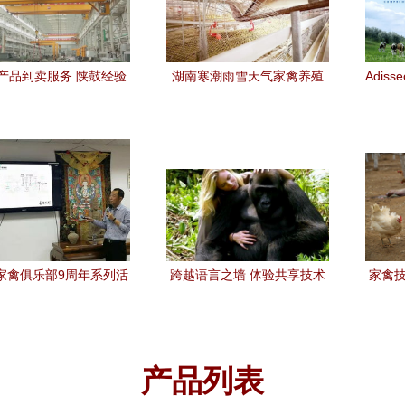
产品到卖服务 陕鼓经验
湖南寒潮雨雪天气家禽养殖
Adis
样炼成的——家禽技术
技术要点与应急服务指南
于饲
服务的启示
家禽俱乐部9周年系列活
跨越语言之墙 体验共享技术
家禽技
易邦·日锋秋冬季禽病·种
如何让与动物“聊天”成为现实
控技术交流会圆满落幕
产品列表