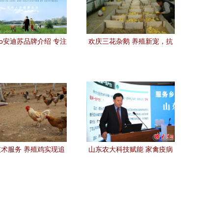
seo安迪苏品牌介绍 专注
欢庆三花杂鹅 养殖新宠，抗
料添加剂与家禽技术服
病耐粗饲的优质鹅苗优势解
务
析
术服务 养殖鸡实现追
山东农大科技赋能 家禽疫病
踪溯源的全面解析
防治与果树育种双突破