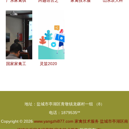
广东家禽俱
跨越语言之
家禽技术服
山东农大科
乐部9周年
墙 体验共
务 养殖鸡
技赋能 家
系列活动
享技术如何
实现追踪溯
禽疫病防治
易邦·日锋
让与动
源的全面解
与果树育种
秋冬季禽病
物“聊天”成
析
双突破
·种禽防控
为现实
技术交流会
圆满落幕
国家家禽工
灵筮2020
程技术研究
年9月风象
中心兰考分
星座运程
中心签约仪
双子、天
式胜利举行
秤、水瓶的
地址：盐城市亭湖区青墩镇龙碾村一组 （8）
家禽技术服
电话：1879535**
务指南
Copyright © 2026
www.yangzhi877.com
家禽技术服务
盐城市亭湖区南