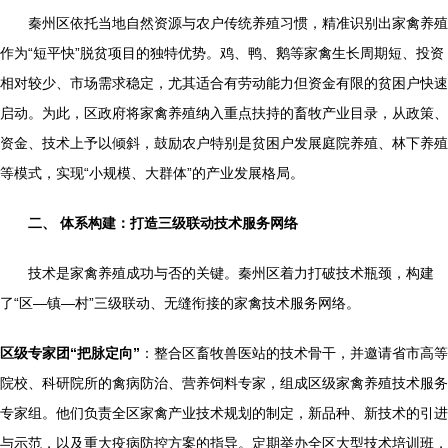
秦州区依托当地自然资源与农户传统养殖习惯，精准识别出家禽养殖
作为“短平快”脱贫项目的独特优势。鸡、鸭、鹅等家禽生长周期短、投资
相对较少、市场需求稳定，尤其适合有劳动能力但资金有限的贫困户快速
启动。为此，区政府将家禽养殖纳入重点扶持的畜牧产业目录，从政策、
资金、技术上予以倾斜，鼓励农户特别是贫困户发展庭院养殖、林下养殖
等模式，实现“小规模、大群体”的产业发展格局。
二、 体系构建：打造三级联动技术服务网络
技术是家禽养殖成功与否的关键。秦州区着力打破技术瓶颈，构建
了“区—镇—村”三级联动、无缝衔接的家禽技术服务网络。
区级专家团“把脉定向”
：整合区畜牧兽医站的技术骨干，并邀请省市高等
院校、科研院所的禽病防治、营养饲料专家，组成区级家禽养殖技术服务
专家组。他们负责全区家禽产业技术规划的制定，新品种、新技术的引进
与示范，以及重大疫病防控方案的指导。定期举办全区大型技术培训班，