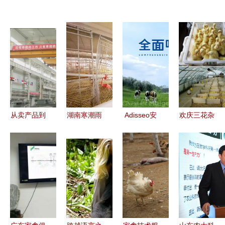
从卖产品到
湖南寒潮雨
Adisseo安
欢庆三花杂
卖服务 陕
雪天气家禽
迪苏品牌介
鹅 养殖新
鼓经验是这
养殖技术要
绍 专注于
宠，抗病耐
样炼成的
点与应急服
饲料添加剂
粗饲的优质
——家禽技
务指南
与家禽技术
鹅苗优势解
术服务的启
服务
析
示