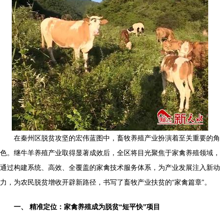
在秦州区脱贫攻坚的宏伟蓝图中，畜牧养殖产业扮演着至关重要的角
色。继牛羊养殖产业取得显著成效后，全区将目光聚焦于家禽养殖领域，
通过构建系统、高效、全覆盖的家禽技术服务体系，为产业发展注入新动
力，为农民脱贫增收开辟新路径，书写了畜牧产业扶贫的“家禽篇章”。
一、 精准定位：家禽养殖成为脱贫“短平快”项目