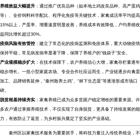
养殖效益大幅提升
：通过推广优良品种（如本地土鸡改良品种、高产蛋鸡
等）、全价饲料科学配比、程序化免疫等关键技术，家禽成活率平均提高
15%以上，产蛋率、增重速度明显改善，养殖成本有效降低，户均养殖收
益同比增长超过30%。
疫病风险有效管控
：建立了常态化的疫病监测和免疫体系，重大动物疫情
保持平稳，常见病发病率显著下降，保障了养殖户的“钱袋子”安全。
产业规模稳步扩大
：在技术保障下，农户养殖信心大增，家禽存栏量逐年
稳步增长。一批小型家庭农场、专业合作社应运而生，产业链逐步向禽蛋
加工、品牌销售延伸，“秦州散养土鸡”、“林下生态蛋”等逐渐形成市场口
碑。
脱贫根基持续夯实
：家禽养殖已成为众多贫困户稳定增收的重要来源。许
多农户通过掌握养殖技术，不仅实现了自身脱贫，更具备了持续发展的能
力，有效防止了返贫，为乡村振兴奠定了坚实的产业基础。
秦州区以家禽技术服务为重要抓手，将科技力量注入传统养殖业，不