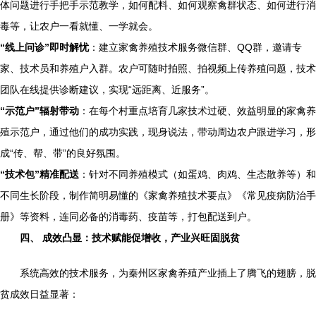
体问题进行手把手示范教学，如何配料、如何观察禽群状态、如何进行消
毒等，让农户一看就懂、一学就会。
“线上问诊”即时解忧
：建立家禽养殖技术服务微信群、QQ群，邀请专
家、技术员和养殖户入群。农户可随时拍照、拍视频上传养殖问题，技术
团队在线提供诊断建议，实现“远距离、近服务”。
“示范户”辐射带动
：在每个村重点培育几家技术过硬、效益明显的家禽养
殖示范户，通过他们的成功实践，现身说法，带动周边农户跟进学习，形
成“传、帮、带”的良好氛围。
“技术包”精准配送
：针对不同养殖模式（如蛋鸡、肉鸡、生态散养等）和
不同生长阶段，制作简明易懂的《家禽养殖技术要点》《常见疫病防治手
册》等资料，连同必备的消毒药、疫苗等，打包配送到户。
四、 成效凸显：技术赋能促增收，产业兴旺固脱贫
系统高效的技术服务，为秦州区家禽养殖产业插上了腾飞的翅膀，脱
贫成效日益显著：